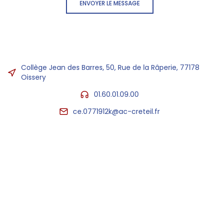
ENVOYER LE MESSAGE
Collège Jean des Barres, 50, Rue de la Râperie, 77178
Oissery
01.60.01.09.00
ce.0771912k@ac-creteil.fr