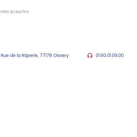
sées qu'aux fins
 Rue de la Râperie, 77178 Oissery
01.60.01.09.00