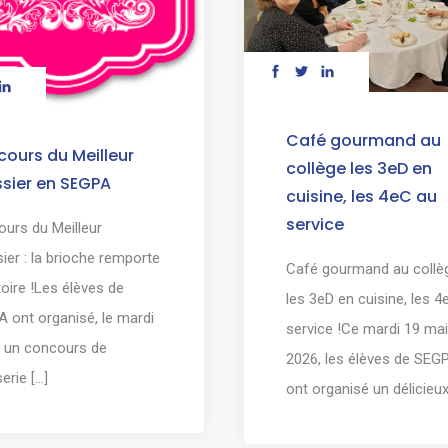
Café gourmand au
ours du Meilleur
collège les 3eD en
ssier en SEGPA
cuisine, les 4eC au
service
urs du Meilleur
sier : la brioche remporte
Café gourmand au collèg
ctoire !Les élèves de
les 3eD en cuisine, les 4
 ont organisé, le mardi
service !Ce mardi 19 mai
n, un concours de
2026, les élèves de SEG
erie [...]
ont organisé un délicieux [