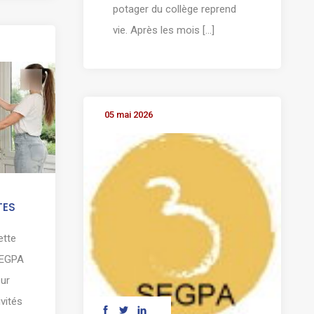
potager du collège reprend
vie. Après les mois [...]
05 mai 2026
TES
ette
 SEGPA
eur
vités