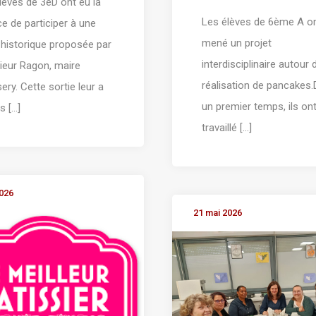
lèves de 3eD ont eu la
Les élèves de 6ème A o
e de participer à une
mené un projet
e historique proposée par
interdisciplinaire autour 
eur Ragon, maire
réalisation de pancakes
sery. Cette sortie leur a
un premier temps, ils on
 [...]
travaillé [...]
2026
21 mai 2026