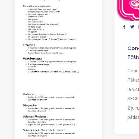
Conc
Pâti
Conco
Pâtis
la vi
SEGPA
2 jui
pâtiss