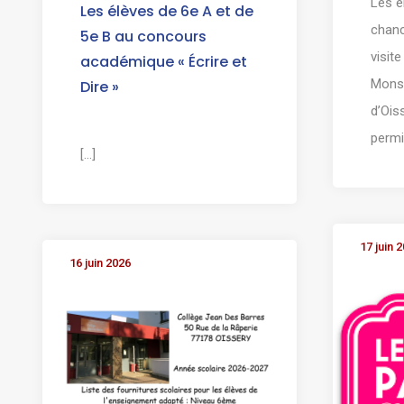
Les é
Les élèves de 6e A et de
chanc
5e B au concours
visit
académique « Écrire et
Monsi
Dire »
d’Ois
permis
[...]
17 juin 
16 juin 2026